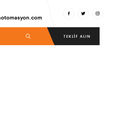
aotomasyon.com
TEKLIF ALIN
ET LİMİTED ŞİRKETİ